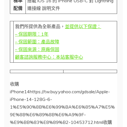
標準
搭載 iOS 16 的 iPhone USB-C 對 Lightning
配備
連接線 說明文件
我們所提供為全新產品，
並提供以下保證：
– 保固期限：1年
– 保固範圍：產品故障
– 保固來源：原廠保固
顧客諮詢服務中心：本站客服中心
收購
iPhone14https://tw.buy.yahoo.com/gdsale/Apple-
iPhone-14-128G-6-
1%E5%90%8B%E6%99%BA%E6%85%A7%E5%
9E%8B%E6%89%8B%E6%A9%9F-
%E9%BB%83%E8%89%B2-10453712.html收購