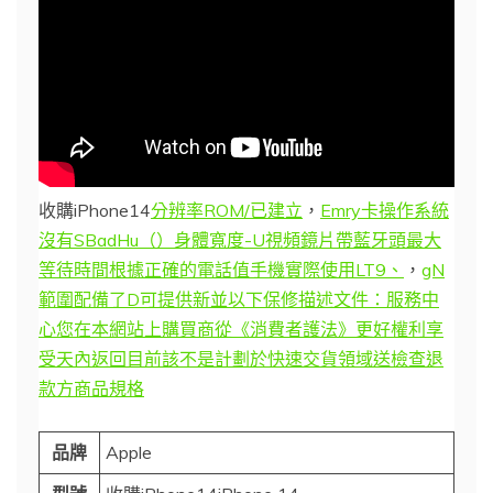
收購iPhone14
分辨率ROM/已建立
，
Emry卡操作系統
沒有SBadHu（）身體寬度-U視頻鏡片帶藍牙頭最大
等待時間根據正確的電話值手機實際使用LT9、
，
gN
範圍配備了D可提供新並以下保修描述文件：服務中
心您在本網站上購買商從《消費者護法》更好權利享
受天內返回目前該不是計劃於快速交貨領域送檢查退
款方
商品規格
品牌
Apple