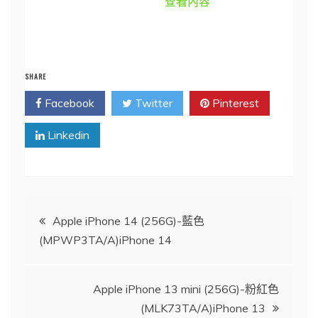
查看內容
SHARE
Facebook
Twitter
Pinterest
Linkedin
文
Apple iPhone 14 (256G)-藍色
(MPWP3TA/A)iPhone 14
章
導
Apple iPhone 13 mini (256G)-粉紅色
(MLK73TA/A)iPhone 13