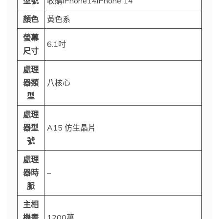
型號
收購iPhone14iPhone 14
顏色
黃色系
螢幕
6.1吋
尺寸
處理
器類
八核心
型
處理
器型
A15 仿生晶片
號
處理
器時
–
脈
主相
機畫
1200萬