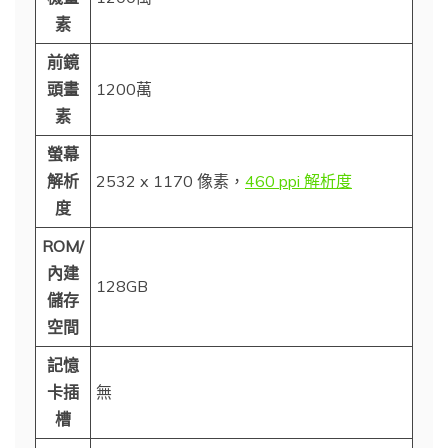
素
前鏡
頭畫
1200萬
素
螢幕
解析
2532 x 1170 像素，
460 ppi 解析度
度
ROM/
內建
128GB
儲存
空間
記憶
卡插
無
槽