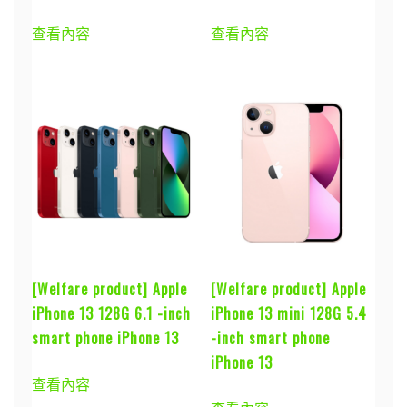
查看內容
查看內容
[Welfare product] Apple
[Welfare product] Apple
iPhone 13 128G 6.1 -inch
iPhone 13 mini 128G 5.4
smart phone iPhone 13
-inch smart phone
iPhone 13
查看內容