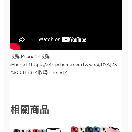
收購iPhone14收購
iPhone14https://24h.pchome.com.tw/prod/DYAJ2S-
A900HB3F4收購iPhone14
iPhone 14
相關商品