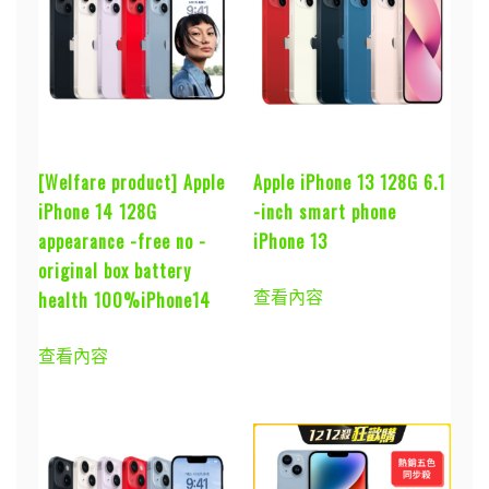
[Welfare product] Apple
Apple iPhone 13 128G 6.1
iPhone 14 128G
-inch smart phone
appearance -free no -
iPhone 13
original box battery
查看內容
health 100%iPhone14
查看內容