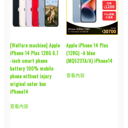
[Welfare machine] Apple
Apple iPhone 14 Plus
iPhone 14 Plus 128G 6.7
(128G) -A blue
-inch smart phone
(MQ523TA/A) iPhone14
battery 100% mobile
查看內容
phone without injury
original outer box
iPhone14
查看內容